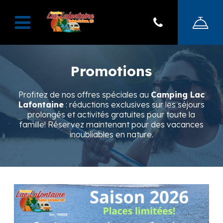
Promotions
Profitez de nos offres spéciales au
Camping Lac
Lafontaine
: réductions exclusives sur les séjours
prolongés et activités gratuites pour toute la
famille! Réservez maintenant pour des vacances
inoubliables en nature.
Saint-Jérôme
QC
J5L 1G2